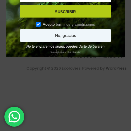
SUSCRIBIR
Acepto
términos y condiciones
No, gracias
No te enviaremos spam, puedes darte de baja en
Inicio
Productos
Ecolovers Mayoristas
Pedidos
cualquier momento.
Contactanos
Mi Cuenta
Copyright © 2026 Ecolovers. Powered by
WordPress