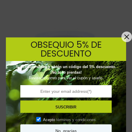
OBSEQUIO 5% DE
DESCUENTO
Suscríbete ahora y obtén un código del 5% descuento.
¡No te lo pierdas!
Revisa tu correo para ver el cupón y usarlo.
SUSCRIBIR
Acepto
términos y condiciones
No, gracias