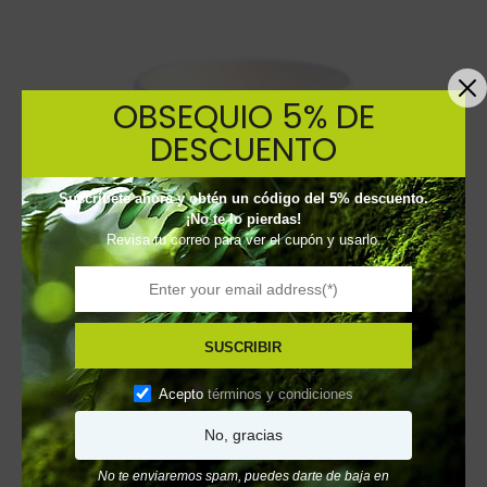
OBSEQUIO 5% DE
DESCUENTO
Suscríbete ahora y obtén un código del 5% descuento.
¡No te lo pierdas!
Revisa tu correo para ver el cupón y usarlo.
SUSCRIBIR
Acepto
términos y condiciones
No, gracias
Vaso de Papel Impreso 7 onzas
No te enviaremos spam, puedes darte de baja en