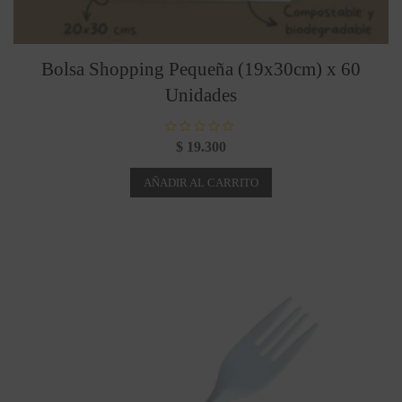
Bolsa Shopping Pequeña (19x30cm) x 60
Unidades
V
$
19.300
a
l
o
AÑADIR AL CARRITO
r
a
d
o
c
o
n
0
d
e
5