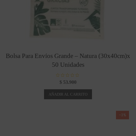
Bolsa Para Envíos Grande – Natura (30x40cm)x
50 Unidades
V
$
53.900
a
l
o
AÑADIR AL CARRITO
r
a
d
o
c
o
-3%
n
0
d
e
5