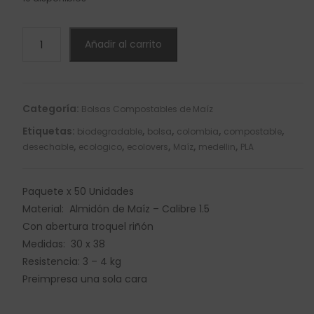
Bolsa
Añadir al carrito
Shopping
Grande
(30x38cm)
x
Categoría:
Bolsas Compostables de Maíz
50
Etiquetas:
,
,
,
,
biodegradable
bolsa
colombia
compostable
Unidades
,
,
,
,
,
desechable
ecologico
ecolovers
Maíz
medellin
PLA
cantidad
Paquete x 50 Unidades
Material: Almidón de Maíz – Calibre 1.5
Con abertura troquel riñón
Medidas: 30 x 38
Resistencia: 3 – 4 kg
Preimpresa una sola cara