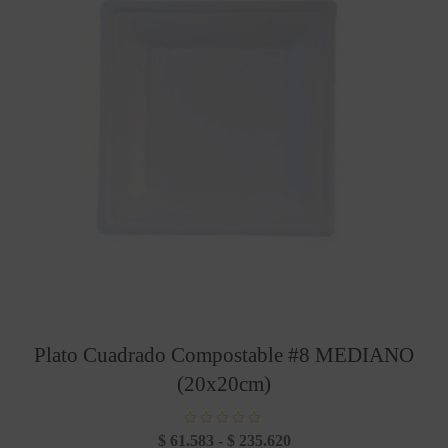
Plato Cuadrado Compostable #8 MEDIANO
(20x20cm)
V
Rango
$
61.583
-
$
235.620
a